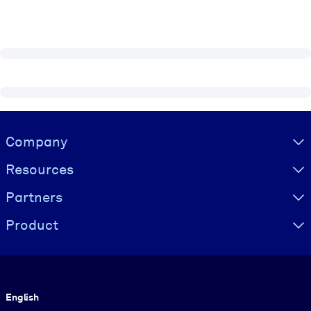
Visually hidden Text
Company
Resources
Partners
Product
Language
English