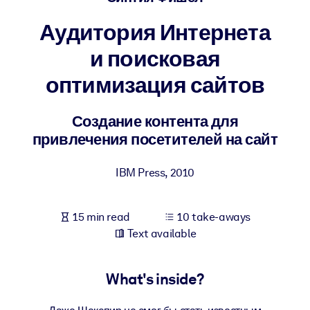
Аудитория Интернета
BY SYSTEM
For LMS/LXP
и поисковая
Bring bite-sized, verified knowledge into your LMS/LXP for stronge
оптимизация сайтов
learning results.
For Corporate Libraries
Создание контента для
Enrich your corporate library with trusted, ready-to-use business
привлечения посетителей на сайт
knowledge.
IBM Press
,
2010
For AI Systems
Fuel your AI systems with reliable, structured knowledge to improv
outputs.
15 min read
10 take-aways
Text available
What's inside?