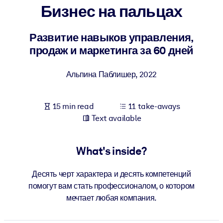
Бизнес на пальцах
BY SYSTEM
For LMS/LXP
Развитие навыков управления,
продаж и маркетинга за 60 дней
Bring bite-sized, verified knowledge into your LMS/LXP for stronge
learning results.
Альпина Паблишер
,
2022
For Corporate Libraries
Enrich your corporate library with trusted, ready-to-use business
15 min read
11 take-aways
knowledge.
Text available
For AI Systems
Fuel your AI systems with reliable, structured knowledge to improv
What's inside?
outputs.
Десять черт характера и десять компетенций
помогут вам стать профессионалом, о котором
мечтает любая компания.