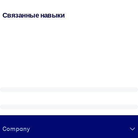
Связанные навыки
Visually hidden Text
Company