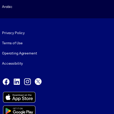
Arabic
Footer legal
Privacy Policy
Terms of Use
Operating Agreement
Accessibility
Social and Apps
Facebook
LinkedIn
Instagram
X