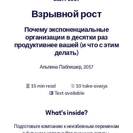
Взрывной рост
BY SYSTEM
For LMS/LXP
Почему экспоненциальные
Bring bite-sized, verified knowledge into your LMS/LXP for stronge
организации в десятки раз
learning results.
продуктивнее вашей (и что с этим
For Corporate Libraries
делать)
Enrich your corporate library with trusted, ready-to-use business
knowledge.
Альпина Паблишер
,
2017
For AI Systems
Fuel your AI systems with reliable, structured knowledge to improv
15 min read
10 take-aways
outputs.
Text available
What's inside?
Подготовьте компанию к неизбежным переменам