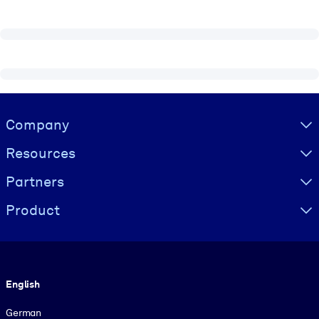
Visually hidden Text
Company
Resources
Partners
Product
Language
English
German