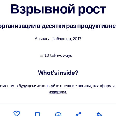
Взрывной рост
 learning results.
ганизации в десятки раз продуктивнее 
knowledge.
Альпина Паблишер
,
2017
10 take-aways
e outputs.
What's inside?
еменам в будущем: используйте внешние активы, платформы 
издержки.