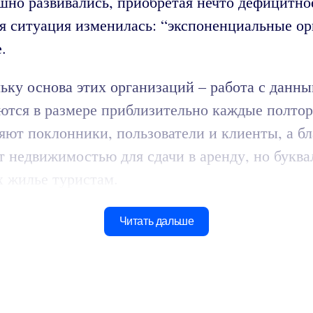
шно развивались, приобретая нечто дефицитное
я ситуация изменилась: “экспоненциальные ор
.
ьку основа этих организаций – работа с данн
ются в размере приблизительно каждые полтора
яют поклонники, пользователи и клиенты, а б
т недвижимостью для сдачи в аренду, но буквал
 жилье туристам.
Читать дальше