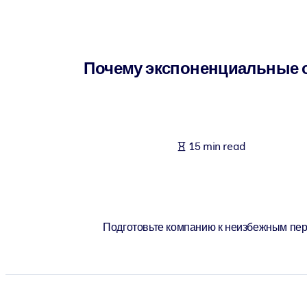
BY SYSTEM
For LMS/LXP
Bring bite-sized, verified knowledge into your LMS/LXP for stronger
Почему экспоненциальные ор
For Corporate Libraries
Enrich your corporate library with trusted, ready-to-use business 
For AI Systems
15 min read
Fuel your AI systems with reliable, structured knowledge to improv
Подготовьте компанию к неизбежным пер