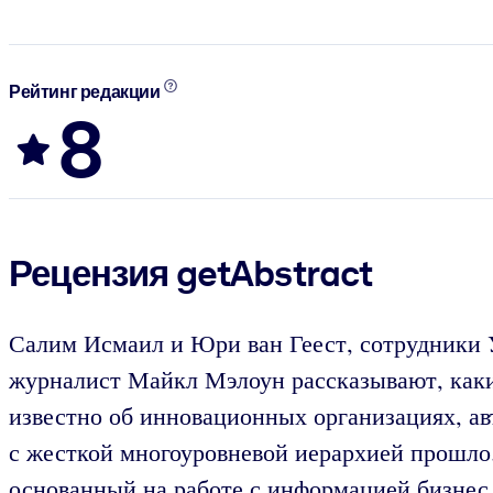
Рейтинг редакции
8
Рецензия getAbstract
Салим Исмаил и Юри ван Геест, сотрудники У
журналист Майкл Мэлоун рассказывают, каки
известно об инновационных организациях, а
с жесткой многоуровневой иерархией прошло. 
основанный на работе с информацией бизнес,