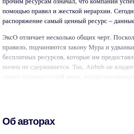
прочим ресурсам означал, что компании успе
помощью правил и жесткой иерархии. Сегодн
распоряжение самый ценный ресурс – данные
ЭксО отличает несколько общих черт. Поскол
правило, подчиняются закону Мура и удваива
бесплатных ресурсов, которые им предоставл
ничем не сдерживается. Так, Airbnb не владее
самых крупных сетей мира, предоставляющих
Об авторах