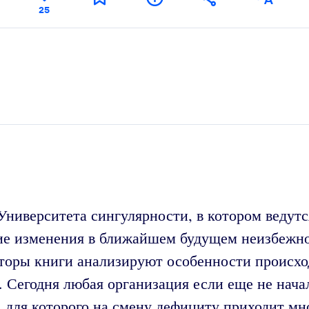
25
ниверситета сингулярности, в котором ведутс
е изменения в ближайшем будущем неизбежно з
вторы книги анализируют особенности происх
Сегодня любая организация если еще не начал
 для которого на смену дефициту приходит мн