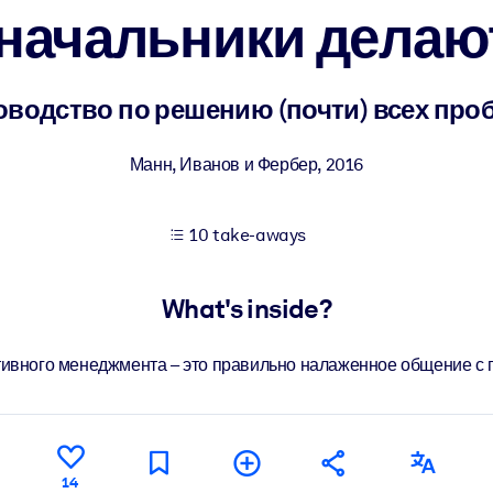
начальники делаю
 learning results.
оводство по решению (почти) всех про
knowledge.
Манн, Иванов и Фербер
,
2016
10 take-aways
e outputs.
What's inside?
ивного менеджмента – это правильно налаженное общение с
14