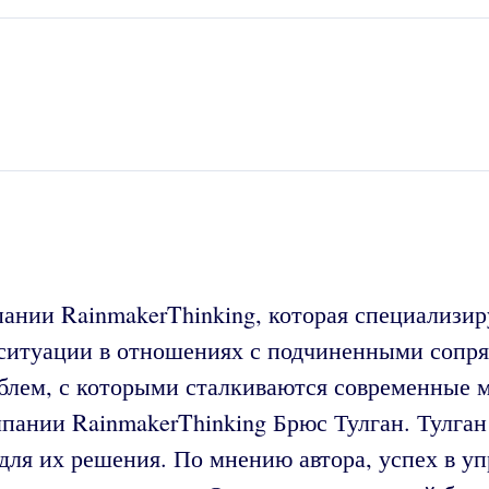
ании RainmakerThinking, которая специализиру
е ситуации в отношениях с подчиненными сопр
блем, с которыми сталкиваются современные 
омпании RainmakerThinking Брюс Тулган. Тулга
для их решения. По мнению автора, успех в уп