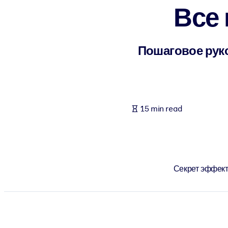
Все 
BY SYSTEM
For LMS/LXP
Bring bite-sized, verified knowledge into your LMS/LXP for stronger
Пошаговое рук
For Corporate Libraries
Enrich your corporate library with trusted, ready-to-use business 
For AI Systems
15 min read
Fuel your AI systems with reliable, structured knowledge to improv
Секрет эффект