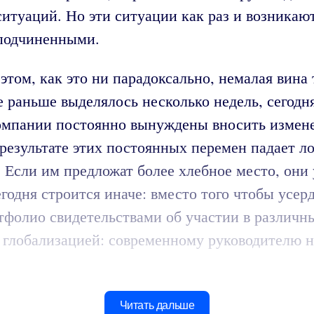
итуаций. Но эти ситуации как раз и возникают
 подчиненными.
этом, как это ни парадоксально, немалая вина
ые раньше выделялось несколько недель, сегодн
компании постоянно вынуждены вносить измене
 результате этих постоянных перемен падает л
 Если им предложат более хлебное место, они 
егодня строится иначе: вместо того чтобы усер
тфолио свидетельствами об участии в различн
 глобализацией: современному руководителю н
Читать дальше