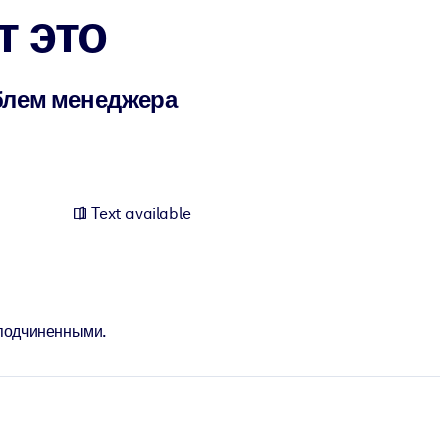
т это
блем менеджера
Text available
 подчиненными.