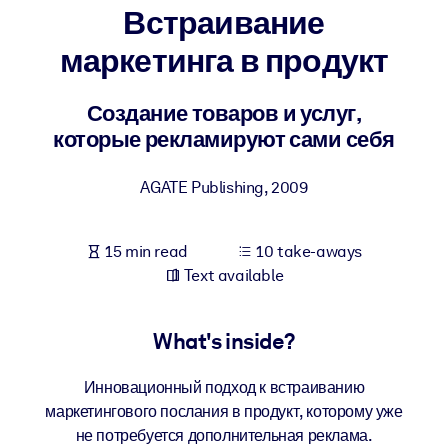
Встраивание
BY SYSTEM
маркетинга в продукт
For LMS/LXP
Bring bite-sized, verified knowledge into your LMS/LXP for stronge
Создание товаров и услуг,
learning results.
которые рекламируют сами себя
For Corporate Libraries
AGATE Publishing
,
2009
Enrich your corporate library with trusted, ready-to-use business
knowledge.
15 min read
10 take-aways
For AI Systems
Text available
Fuel your AI systems with reliable, structured knowledge to improv
outputs.
What's inside?
Инновационный подход к встраиванию
маркетингового послания в продукт, которому уже
не потребуется дополнительная реклама.