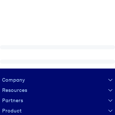
Visually hidden Text
Company
Resources
Partners
Product