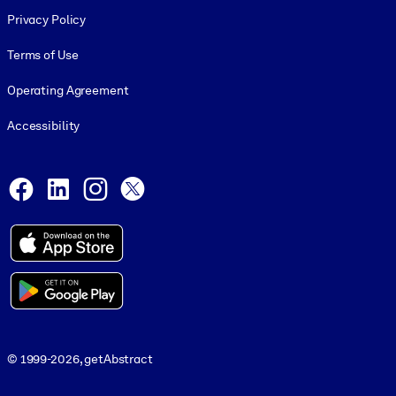
Footer legal
Privacy Policy
Terms of Use
Operating Agreement
Accessibility
Social and Apps
Facebook
LinkedIn
Instagram
X
© 1999-2026, getAbstract
© 1999-2026, getAbstract