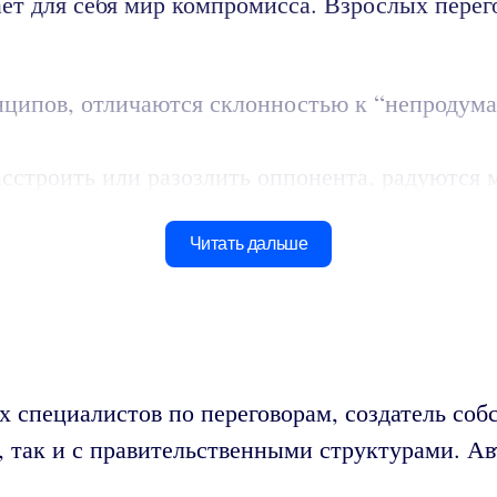
ет для себя мир компромисса. Взрослых перег
ципов, отличаются склонностью к “непродум
расстроить или разозлить оппонента, радуются
Читать дальше
х специалистов по переговорам, создатель соб
 так и с правительственными структурами. Ав