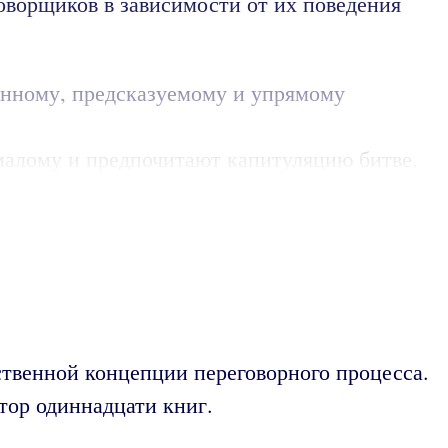
оворщиков в зависимости от их поведения
анному, предсказуемому и упрямому
 малому и предпочитают капитуляцию битве.
ственной концепции переговорного процесса.
тор одиннадцати книг.