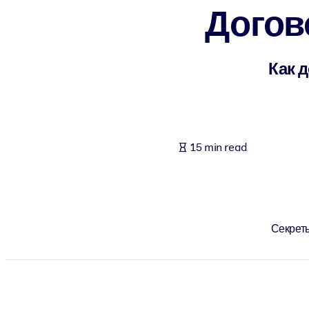
Догов
BY SYSTEM
For LMS/LXP
Bring bite-sized, verified knowledge into your LMS/LXP for stronger
Как 
For Corporate Libraries
Enrich your corporate library with trusted, ready-to-use business 
For AI Systems
15 min read
Fuel your AI systems with reliable, structured knowledge to improv
Секреты