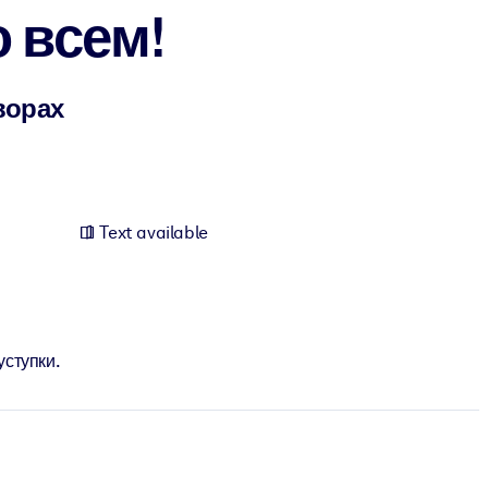
 всем!
ворах
Text available
уступки.