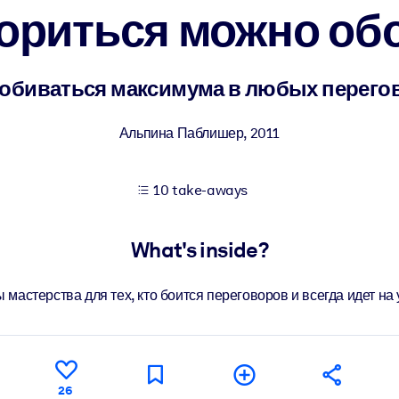
ориться можно обо
 learning results.
добиваться максимума в любых перего
knowledge.
Альпина Паблишер
,
2011
10 take-aways
e outputs.
What's inside?
 мастерства для тех, кто боится переговоров и всегда идет на 
26