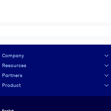
Visually hidden Text
Company
Resources
Partners
Product
Language
English