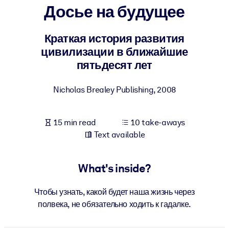
Досье на будущее
BY SYSTEM
For LMS/LXP
Краткая история развития
цивилизации в ближайшие
Bring bite-sized, verified knowledge into your LMS/LXP for stronge
пятьдесят лет
learning results.
For Corporate Libraries
Nicholas Brealey Publishing
,
2008
Enrich your corporate library with trusted, ready-to-use business
knowledge.
15 min read
10 take-aways
For AI Systems
Text available
Fuel your AI systems with reliable, structured knowledge to improv
outputs.
What's inside?
Чтобы узнать, какой будет наша жизнь через
полвека, не обязательно ходить к гадалке.