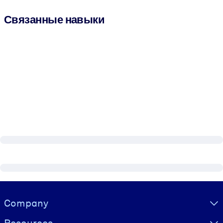
Связанные навыки
Visually hidden Text
Company