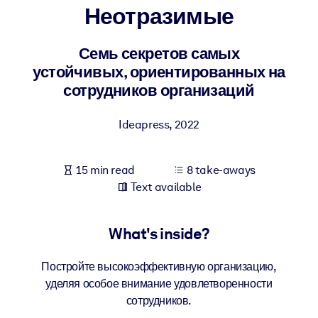
Неотразимые
BY SYSTEM
For LMS/LXP
Семь секретов самых
устойчивых, ориентированных на
Bring bite-sized, verified knowledge into your LMS/LXP for stronge
сотрудников организаций
learning results.
For Corporate Libraries
Ideapress
,
2022
Enrich your corporate library with trusted, ready-to-use business
knowledge.
15 min read
8 take-aways
For AI Systems
Text available
Fuel your AI systems with reliable, structured knowledge to improv
outputs.
What's inside?
Постройте высокоэффективную организацию,
уделяя особое внимание удовлетворенности
сотрудников.