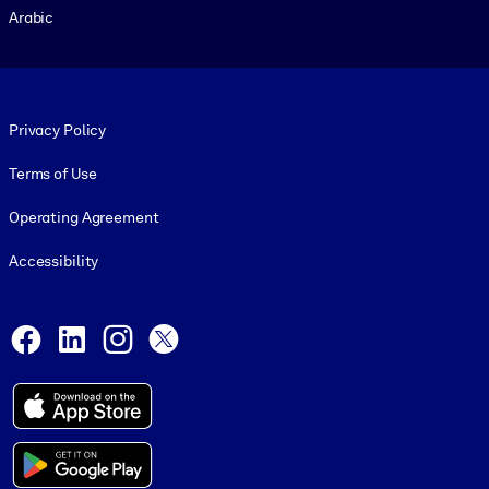
Arabic
Footer legal
Privacy Policy
Terms of Use
Operating Agreement
Accessibility
Social and Apps
Facebook
LinkedIn
Instagram
X