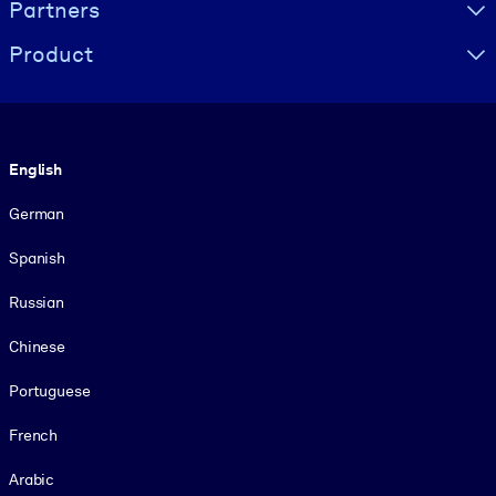
Partners
Product
Language
English
German
Spanish
Russian
Chinese
Portuguese
French
Arabic