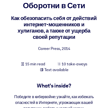
Оборотни в Сети
BY SYSTEM
For LMS/LXP
Как обезопасить себя от действий
интернет-мошенников и
Bring bite-sized, verified knowledge into your LMS/LXP for stronge
хулиганов, а также от ущерба
learning results.
своей репутации
For Corporate Libraries
Enrich your corporate library with trusted, ready-to-use business
Career Press
,
2014
knowledge.
For AI Systems
15 min read
10 take-aways
Fuel your AI systems with reliable, structured knowledge to improv
Text available
outputs.
What's inside?
Победите в кибервойне: узнайте, как избежать
опасностей в Интернете, угрожающих вашей