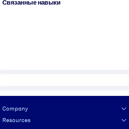
Связанные навыки
Visually hidden Text
Company
Resources