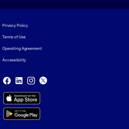
Footer legal
Privacy Policy
Terms of Use
Operating Agreement
Accessibility
Social and Apps
Facebook
LinkedIn
Instagram
X
© 1999-2026, getAbstract