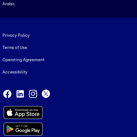
Arabic
Footer legal
Privacy Policy
Terms of Use
Operating Agreement
Accessibility
Social and Apps
Facebook
LinkedIn
Instagram
X