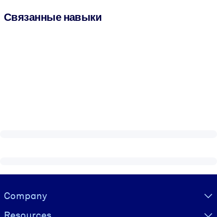
Связанные навыки
Visually hidden Text
Company
Resources