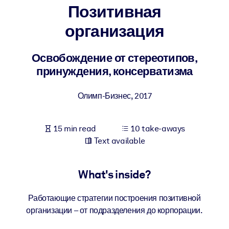
Позитивная
BY SYSTEM
организация
For LMS/LXP
Bring bite-sized, verified knowledge into your LMS/LXP for stronge
Освобождение от стереотипов,
learning results.
принуждения, консерватизма
For Corporate Libraries
Олимп-Бизнес
,
2017
Enrich your corporate library with trusted, ready-to-use business
knowledge.
15 min read
10 take-aways
For AI Systems
Text available
Fuel your AI systems with reliable, structured knowledge to improv
outputs.
What's inside?
Работающие стратегии построения позитивной
организации – от подразделения до корпорации.