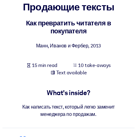
Продающие тексты
BY SYSTEM
For LMS/LXP
Как превратить читателя в
покупателя
Bring bite-sized, verified knowledge into your LMS/LXP for stronge
learning results.
Манн, Иванов и Фербер
,
2013
For Corporate Libraries
Enrich your corporate library with trusted, ready-to-use business
15 min read
10 take-aways
knowledge.
Text available
For AI Systems
Fuel your AI systems with reliable, structured knowledge to improv
What's inside?
outputs.
Как написать текст, который легко заменит
менеджера по продажам.