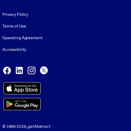
Footer legal
Privacy Policy
Terms of Use
Operating Agreement
Accessibility
Social and Apps
Facebook
LinkedIn
Instagram
X
© 1999-2026, getAbstract
© 1999-2026, getAbstract