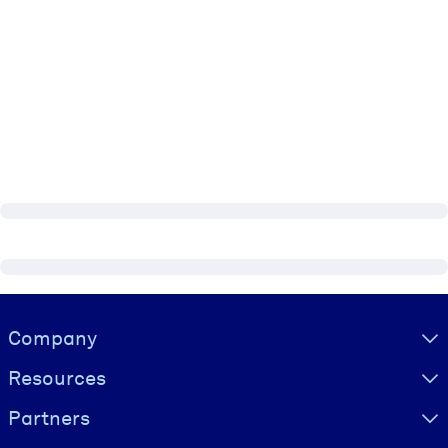
Visually hidden Text
Company
Resources
Partners