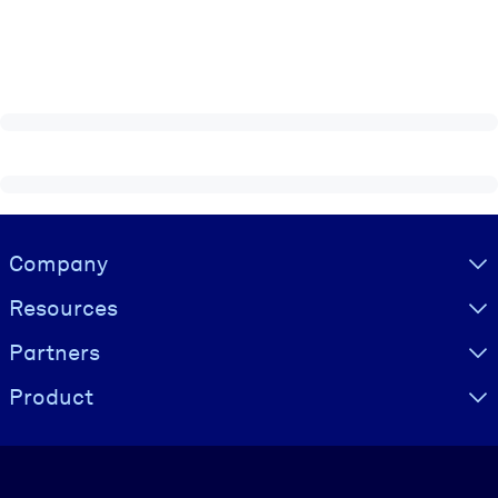
Visually hidden Text
Company
Resources
Partners
Product
Language