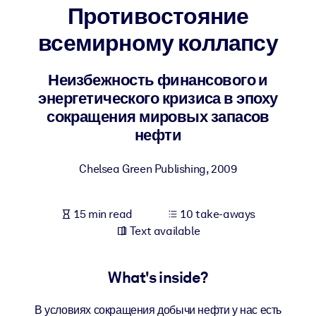
Противостояние
BY SYSTEM
всемирному коллапсу
For LMS/LXP
Bring bite-sized, verified knowledge into your LMS/LXP for stronge
Неизбежность финансового и
learning results.
энергетического кризиса в эпоху
For Corporate Libraries
сокращения мировых запасов
нефти
Enrich your corporate library with trusted, ready-to-use business
knowledge.
Chelsea Green Publishing
,
2009
For AI Systems
Fuel your AI systems with reliable, structured knowledge to improv
15 min read
10 take-aways
outputs.
Text available
What's inside?
В условиях сокращения добычи нефти у нас есть