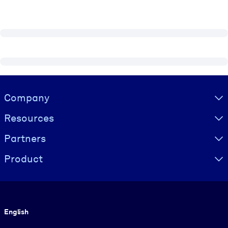
Visually hidden Text
Company
Resources
Partners
Product
Language
English