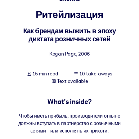
Ритейлизация
BY SYSTEM
For LMS/LXP
Как брендам выжить в эпоху
Bring bite-sized, verified knowledge into your LMS/LXP for stronge
диктата розничных сетей
learning results.
For Corporate Libraries
Kogan Page
,
2006
Enrich your corporate library with trusted, ready-to-use business
knowledge.
15 min read
10 take-aways
For AI Systems
Text available
Fuel your AI systems with reliable, structured knowledge to improv
outputs.
What's inside?
Чтобы иметь прибыль, производители отныне
должны вступать в партнерство с розничными
сетями – или исполнять их прихоти.