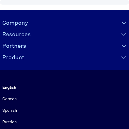
Visually hidden Text
Company
Resources
Partners
Product
Language
English
German
Spanish
Russian