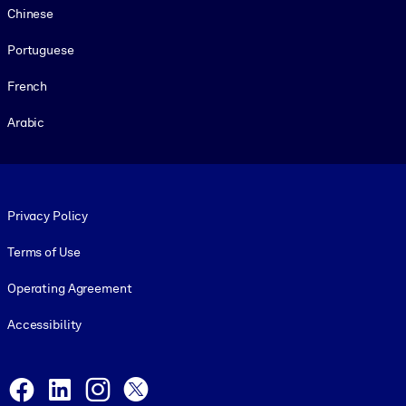
Chinese
Portuguese
French
Arabic
Footer legal
Privacy Policy
Terms of Use
Operating Agreement
Accessibility
Social and Apps
Facebook
LinkedIn
Instagram
X