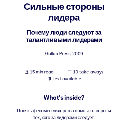
Сильные стороны
BY SYSTEM
лидера
For LMS/LXP
Bring bite-sized, verified knowledge into your LMS/LXP for stronge
Почему люди следуют за
learning results.
талантливыми лидерами
For Corporate Libraries
Gallup Press
,
2009
Enrich your corporate library with trusted, ready-to-use business
knowledge.
15 min read
10 take-aways
For AI Systems
Text available
Fuel your AI systems with reliable, structured knowledge to improv
outputs.
What's inside?
Понять феномен лидерства помогают опросы
тех, кого за лидерами следует.