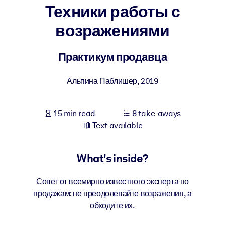
Техники работы с
BY SYSTEM
возражениями
For LMS/LXP
Bring bite-sized, verified knowledge into your LMS/LXP for stronge
Практикум продавца
learning results.
For Corporate Libraries
Альпина Паблишер
,
2019
Enrich your corporate library with trusted, ready-to-use business
knowledge.
15 min read
8 take-aways
Text available
For AI Systems
Fuel your AI systems with reliable, structured knowledge to improv
outputs.
What's inside?
Совет от всемирно известного эксперта по
продажам: не преодолевайте возражения, а
обходите их.