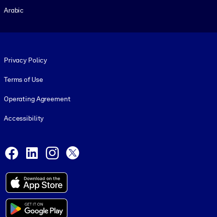
Arabic
Footer legal
Privacy Policy
Terms of Use
Operating Agreement
Accessibility
Social and Apps
Facebook
LinkedIn
Instagram
X