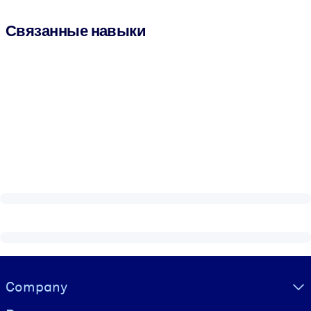
Связанные навыки
Visually hidden Text
Company