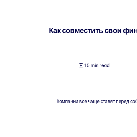
BY SYSTEM
For LMS/LXP
Bring bite-sized, verified knowledge into your LMS/LXP for stronger
Как совместить свои фин
For Corporate Libraries
Enrich your corporate library with trusted, ready-to-use business 
For AI Systems
15 min read
Fuel your AI systems with reliable, structured knowledge to improv
Компании все чаще ставят перед со