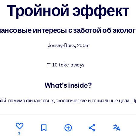
Тройной эффект
 learning results.
ансовые интересы с заботой об эколо
knowledge.
Jossey-Bass
,
2006
10 take-aways
e outputs.
What's inside?
бой, помимо финансовых, экологические и социальные цели. П
1