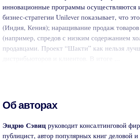
инновационные программы осуществляются и 
бизнес-стратегии Unilever показывает, что э
(Индия, Кения); наращивание продаж товаров
(например, спредов с низким содержанием хо
продавцами. Проект “Шакти” как нельзя лучш
дистрибьюторов и клиентов. В итоге ...
Об авторах
Эндрю Сэвиц
руководит консалтинговой фир
публицист, автор популярных книг деловой и