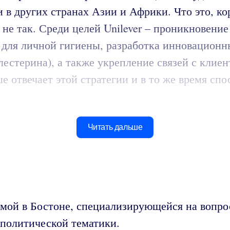
в других странах Азии и Африки. Что это, ко
то не так. Среди целей Unilever – проникнове
 для личной гигиены, разработка инновационн
лестерина), а также укрепление связей с кли
е отвечает этой стратегии и в то же время с
Читать дальше
мой в Бостоне, специализирующейся на вопро
 политической тематики.