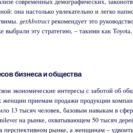
ализе современных демографических, законот
ой: она настолько увлекательно и легко напис
getAbstract
ствимы.
рекомендует это руководств
 выбрали эту стратегию, – такими как Toyota, G
есов бизнеса и общества
свои экономические интересы с заботой об общ
х женщин приемам продажи продукции компании
ило 13 тысяч человек, базовым навыкам в сфер
ilever на рынке, охватывающем 50 тысяч дере
на перспективном рынке, а женщинам – удвоит