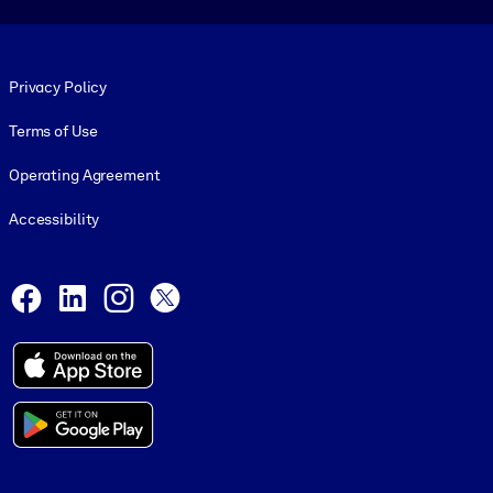
Footer legal
Privacy Policy
Terms of Use
Operating Agreement
Accessibility
Social and Apps
Facebook
LinkedIn
Instagram
X
© 1999-2026, getAbstract