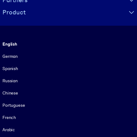
Partners
Product
Language
English
German
Spanish
Russian
Chinese
Portuguese
French
Arabic