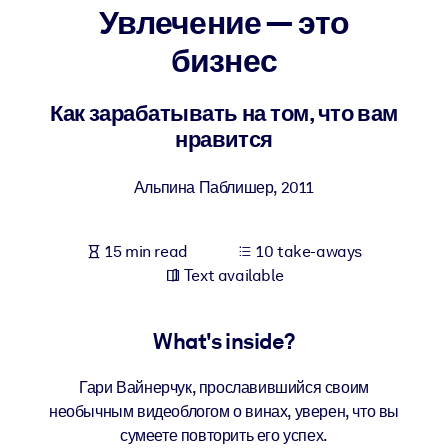
Увлечение — это
BY SYSTEM
бизнес
For LMS/LXP
Bring bite-sized, verified knowledge into your LMS/LXP for stronge
Как зарабатывать на том, что вам
learning results.
нравится
For Corporate Libraries
Альпина Паблишер
,
2011
Enrich your corporate library with trusted, ready-to-use business
knowledge.
15 min read
10 take-aways
For AI Systems
Text available
Fuel your AI systems with reliable, structured knowledge to improv
outputs.
What's inside?
Гари Вайнерчук, прославившийся своим
необычным видеоблогом о винах, уверен, что вы
сумеете повторить его успех.