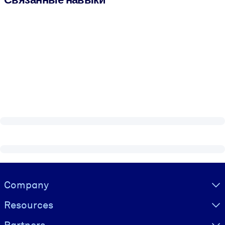
Visually hidden Text
Company
Resources