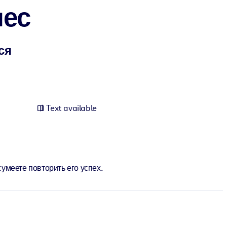
нес
ся
Text available
умеете повторить его успех.