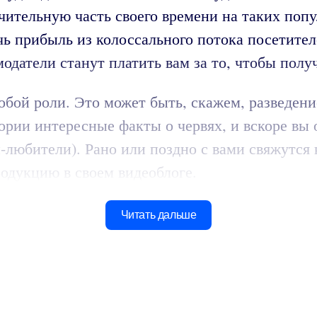
тельную часть своего времени на таких популяр
чь прибыль из колоссального потока посетител
одатели станут платить вам за то, чтобы полу
обой роли. Это может быть, скажем, разведени
ории интересные факты о червях, и вскоре вы 
-любители). Рано или поздно с вами свяжутся
родукцию в своем видеоблоге.
Читать дальше