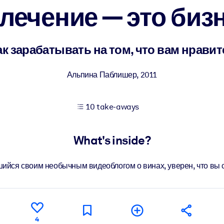
лечение — это биз
 learning results.
ак зарабатывать на том, что вам нравит
knowledge.
Альпина Паблишер
,
2011
10 take-aways
e outputs.
What's inside?
ийся своим необычным видеоблогом о винах, уверен, что вы с
4