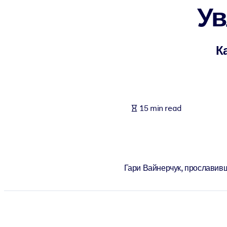
Ув
BY SYSTEM
For LMS/LXP
Bring bite-sized, verified knowledge into your LMS/LXP for stronger
К
For Corporate Libraries
Enrich your corporate library with trusted, ready-to-use business 
For AI Systems
15 min read
Fuel your AI systems with reliable, structured knowledge to improv
Гари Вайнерчук, прославивш