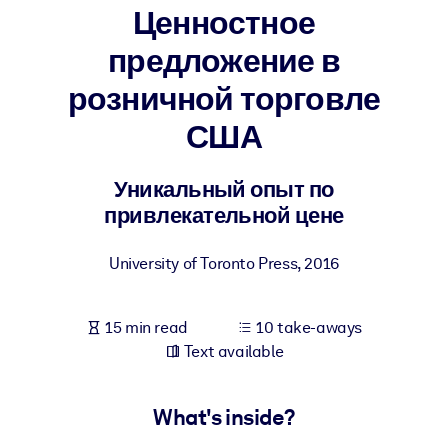
Ценностное
BY SYSTEM
предложение в
For LMS/LXP
розничной торговле
Bring bite-sized, verified knowledge into your LMS/LXP for stronge
learning results.
США
For Corporate Libraries
Уникальный опыт по
Enrich your corporate library with trusted, ready-to-use business
привлекательной цене
knowledge.
For AI Systems
University of Toronto Press
,
2016
Fuel your AI systems with reliable, structured knowledge to improv
outputs.
15 min read
10 take-aways
Text available
What's inside?