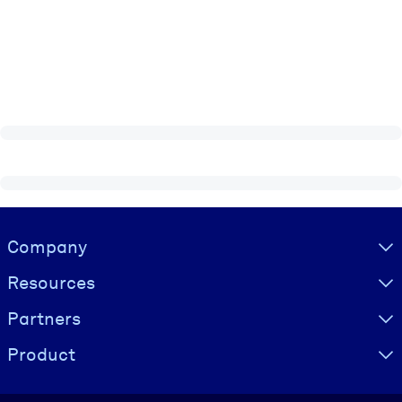
Visually hidden Text
Company
Resources
Partners
Product