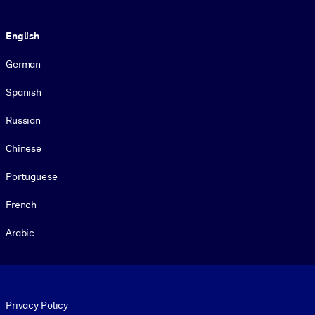
Language
English
German
Spanish
Russian
Chinese
Portuguese
French
Arabic
Footer legal
Privacy Policy