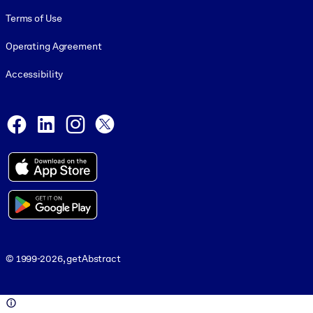
Terms of Use
Operating Agreement
Accessibility
Social and Apps
Facebook
LinkedIn
Instagram
X
© 1999-2026, getAbstract
© 1999-2026, getAbstract