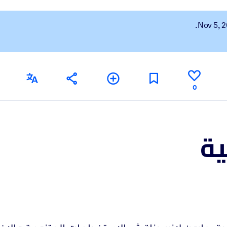
 learning results.
knowledge.
0
e outputs.
ية