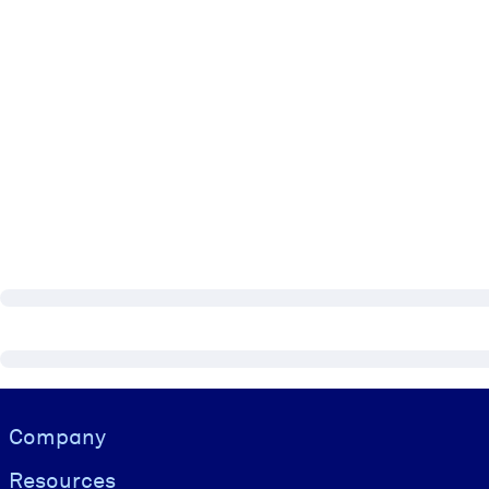
Visually hidden Text
Company
Resources