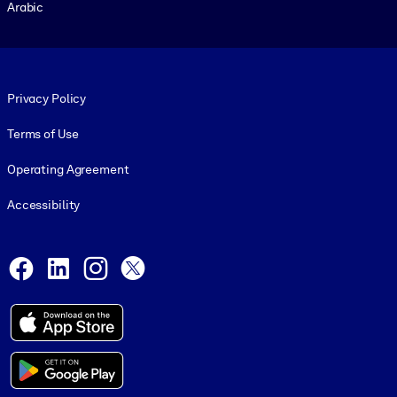
Arabic
Footer legal
Privacy Policy
Terms of Use
Operating Agreement
Accessibility
Social and Apps
Facebook
LinkedIn
Instagram
X