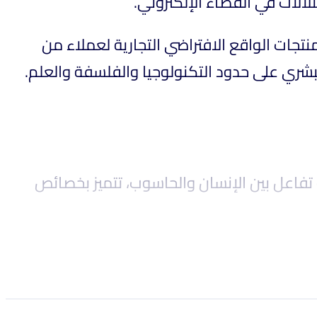
تلالات في الفضاء الإلكتروني
العالِم والموسيقي والكاتب جارون لانيير شارك في تأسيس شركة VPL Research لواقع الافتراضي التجارية لعملاء من
 البشري على حدود التكنولوجيا والفلسفة والعلم
ابتكر لانيير مصطلح "الواقع الافتراضي" في ثمانينيات القرن العشرين. يُعد الواقع الافتراضي (VR) ان والحاسوب، تتميز بخصائص