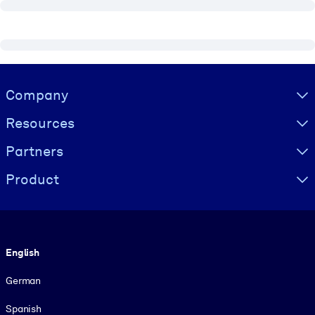
Visually hidden Text
Company
Resources
Partners
Product
Language
English
German
Spanish