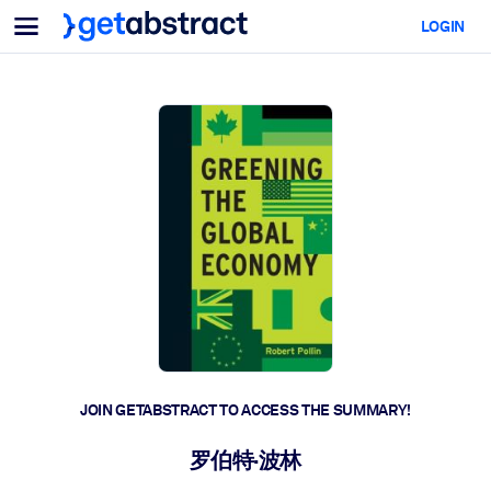
Menu
LOGIN
For Teams & Leaders
BY USE CASE
For You
AI Upskilling
For AI Systems
Equip your employees with critical AI skills.
Leadership Development
Prepare your leaders for the next era of work.
Collaborative Learning
Make it easy for teams to learn together, solve real problems, and
act faster.
Upskilling & Reskilling
Build the skills your workforce needs for what's next.
JOIN GETABSTRACT TO ACCESS THE SUMMARY!
Health & Well-Being
罗伯特·波林
Build a healthier, more resilient workforce.