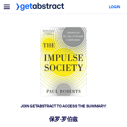
Menu
LOGIN
For Teams & Leaders
BY USE CASE
For You
AI Upskilling
For AI Systems
Equip your employees with critical AI skills.
Leadership Development
Prepare your leaders for the next era of work.
Collaborative Learning
Make it easy for teams to learn together, solve real problems, and
act faster.
Upskilling & Reskilling
Build the skills your workforce needs for what's next.
JOIN GETABSTRACT TO ACCESS THE SUMMARY!
Health & Well-Being
保罗·罗伯兹
Build a healthier, more resilient workforce.