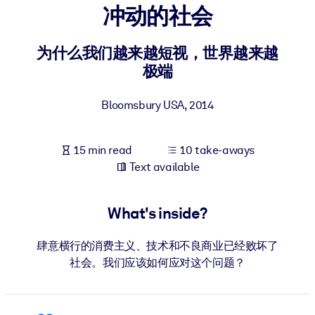
冲动的社会
BY SYSTEM
For LMS/LXP
为什么我们越来越短视，世界越来越
极端
Bring bite-sized, verified knowledge into your LMS/LXP for stronge
learning results.
Bloomsbury USA
,
2014
For Corporate Libraries
Enrich your corporate library with trusted, ready-to-use business
15 min read
10 take-aways
knowledge.
Text available
For AI Systems
Fuel your AI systems with reliable, structured knowledge to improv
What's inside?
outputs.
肆意横行的消费主义、技术和不良商业已经败坏了
社会。我们应该如何应对这个问题？