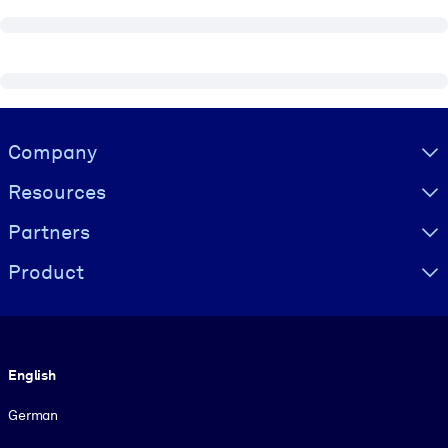
Visually hidden Text
Company
Resources
Partners
Product
Language
English
German