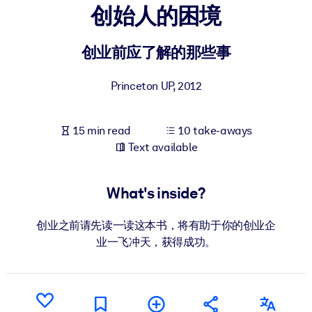
创始人的困境
BY SYSTEM
For LMS/LXP
创业前应了解的那些事
Bring bite-sized, verified knowledge into your LMS/LXP for stronge
Princeton UP
,
2012
learning results.
For Corporate Libraries
15 min read
10 take-aways
Enrich your corporate library with trusted, ready-to-use business
Text available
knowledge.
For AI Systems
What's inside?
Fuel your AI systems with reliable, structured knowledge to improv
outputs.
创业之前请先读一读这本书，将有助于你的创业企
业一飞冲天，获得成功。