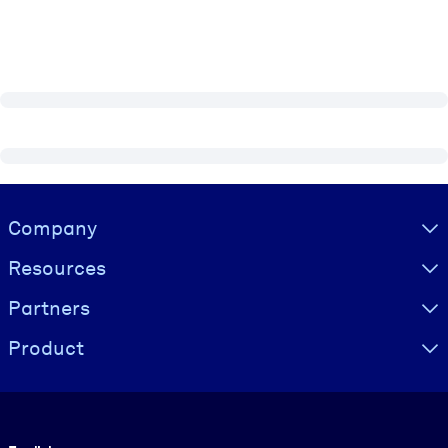
Visually hidden Text
Company
Resources
Partners
Product
Language