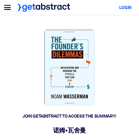
Menu
LOGIN
For Teams & Leaders
BY USE CASE
For You
AI Upskilling
For AI Systems
Equip your employees with critical AI skills.
Leadership Development
Prepare your leaders for the next era of work.
Collaborative Learning
Make it easy for teams to learn together, solve real problems, and
act faster.
Upskilling & Reskilling
Build the skills your workforce needs for what's next.
JOIN GETABSTRACT TO ACCESS THE SUMMARY!
Health & Well-Being
诺姆•瓦舍曼
Build a healthier, more resilient workforce.