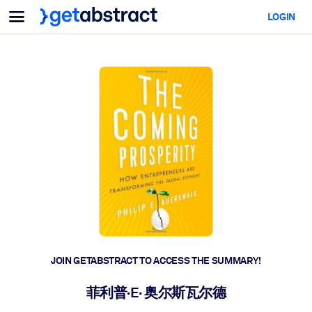
Menu
LOGIN
For Teams & Leaders
BY USE CASE
For You
AI Upskilling
For AI Systems
Equip your employees with critical AI skills.
Leadership Development
Prepare your leaders for the next era of work.
Collaborative Learning
Make it easy for teams to learn together, solve real problems, and
act faster.
Upskilling & Reskilling
Build the skills your workforce needs for what's next.
JOIN GETABSTRACT TO ACCESS THE SUMMARY!
Health & Well-Being
菲利普·E· 奥尔斯瓦尔德
Build a healthier, more resilient workforce.