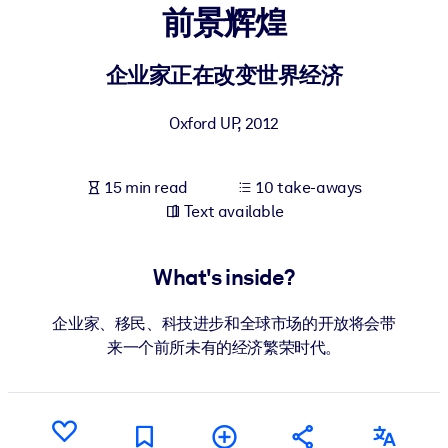
前景辉煌
BY SYSTEM
For LMS/LXP
企业家正在改变世界经济
Bring bite-sized, verified knowledge into your LMS/LXP for stronge
Oxford UP
,
2012
learning results.
For Corporate Libraries
15 min read
10 take-aways
Enrich your corporate library with trusted, ready-to-use business
Text available
knowledge.
For AI Systems
What's inside?
Fuel your AI systems with reliable, structured knowledge to improv
outputs.
企业家、移民、科技进步和全球市场的开放将会带
来一个前所未有的经济繁荣时代。