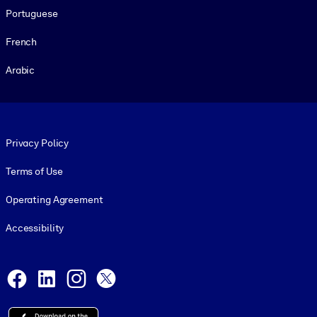
Portuguese
French
Arabic
Footer legal
Privacy Policy
Terms of Use
Operating Agreement
Accessibility
Social and Apps
Facebook
LinkedIn
Instagram
X