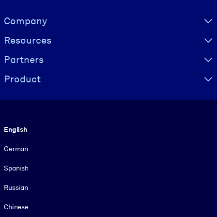
Visually hidden Text
Company
Resources
Partners
Product
Language
English
German
Spanish
Russian
Chinese