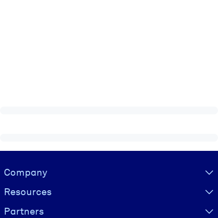
Visually hidden Text
Company
Resources
Partners