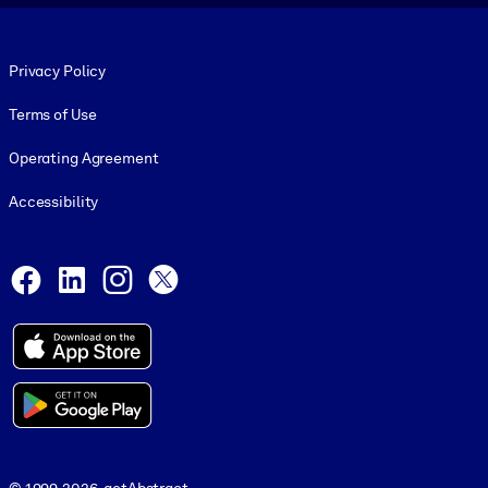
Footer legal
Privacy Policy
Terms of Use
Operating Agreement
Accessibility
Social and Apps
Facebook
LinkedIn
Instagram
X
© 1999-2026, getAbstract