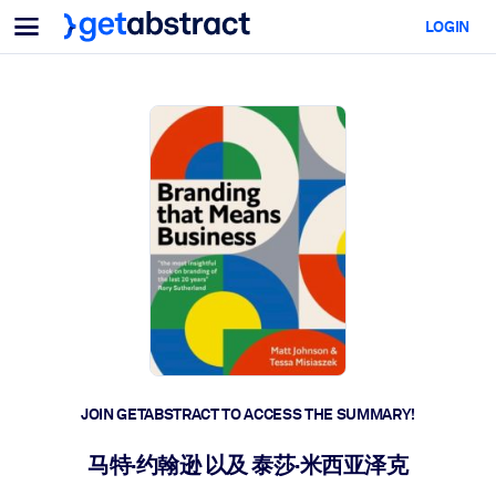
Menu
LOGIN
For Teams & Leaders
BY USE CASE
For You
AI Upskilling
For AI Systems
Equip your employees with critical AI skills.
Leadership Development
Prepare your leaders for the next era of work.
Collaborative Learning
Make it easy for teams to learn together, solve real problems, and
act faster.
Upskilling & Reskilling
Build the skills your workforce needs for what's next.
JOIN GETABSTRACT TO ACCESS THE SUMMARY!
Health & Well-Being
马特·约翰逊 以及 泰莎·米西亚泽克
Build a healthier, more resilient workforce.