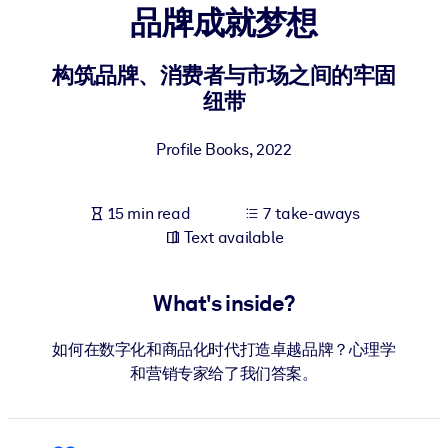
品牌成就梦想
BY SYSTEM
For LMS/LXP
构筑品牌、消费者与市场之间的牢固
纽带
Bring bite-sized, verified knowledge into your LMS/LXP for stronge
learning results.
Profile Books
,
2022
For Corporate Libraries
Enrich your corporate library with trusted, ready-to-use business
15 min read
7 take-aways
knowledge.
Text available
For AI Systems
Fuel your AI systems with reliable, structured knowledge to improv
What's inside?
outputs.
如何在数字化和商品化时代打造卓越品牌？心理学
和营销专家给了我们答案。