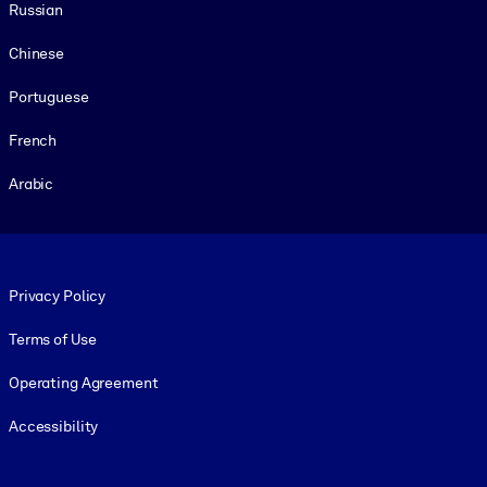
Russian
Chinese
Portuguese
French
Arabic
Footer legal
Privacy Policy
Terms of Use
Operating Agreement
Accessibility
Social and Apps