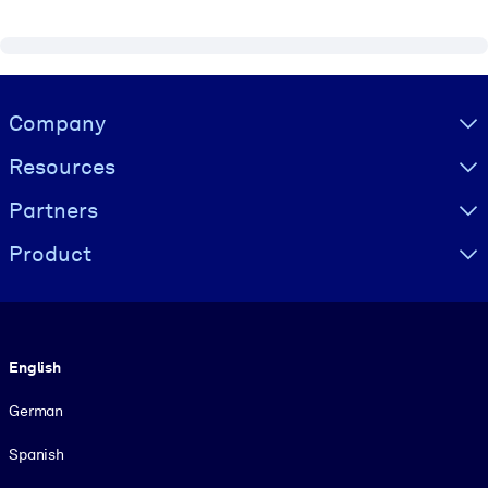
Visually hidden Text
Company
Resources
Partners
Product
Language
English
German
Spanish