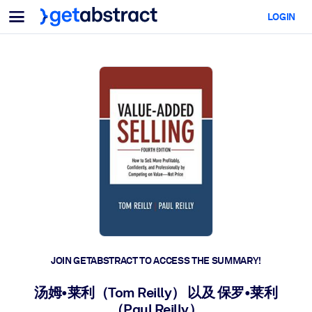
Menu
LOGIN
For Teams & Leaders
BY USE CASE
For You
AI Upskilling
For AI Systems
Equip your employees with critical AI skills.
Leadership Development
Prepare your leaders for the next era of work.
Collaborative Learning
Make it easy for teams to learn together, solve real problems, and
act faster.
Upskilling & Reskilling
Build the skills your workforce needs for what's next.
JOIN GETABSTRACT TO ACCESS THE SUMMARY!
Health & Well-Being
汤姆•莱利（Tom Reilly） 以及 保罗•莱利
Build a healthier, more resilient workforce.
（Paul Reilly）