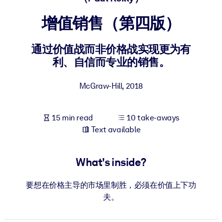
增值销售（第四版）
BY SYSTEM
For LMS/LXP
通过价值战而非价格战实现更为有
Bring bite-sized, verified knowledge into your LMS/LXP for stronge
利、自信而专业的销售。
learning results.
For Corporate Libraries
McGraw-Hill
,
2018
Enrich your corporate library with trusted, ready-to-use business
knowledge.
15 min read
10 take-aways
For AI Systems
Text available
Fuel your AI systems with reliable, structured knowledge to improv
outputs.
What's inside?
要想在价格主导的市场里制胜，必须在价值上下功
夫。