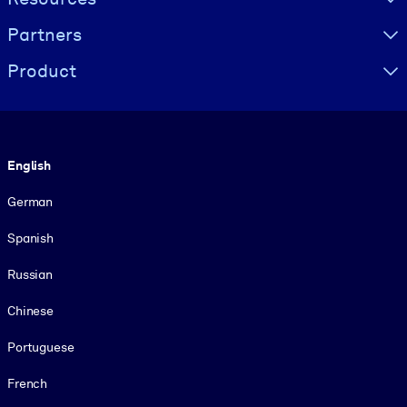
Partners
Product
Language
English
German
Spanish
Russian
Chinese
Portuguese
French