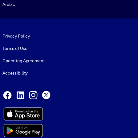
Arabic
Footer legal
Privacy Policy
Terms of Use
Operating Agreement
Accessibility
Social and Apps
Facebook
LinkedIn
Instagram
X