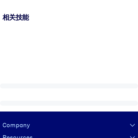
相关技能
Visually hidden Text
Company
Resources