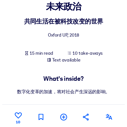
未来政治
BY SYSTEM
For LMS/LXP
共同生活在被科技改变的世界
Bring bite-sized, verified knowledge into your LMS/LXP for stronge
Oxford UP
,
2018
learning results.
For Corporate Libraries
15 min read
10 take-aways
Enrich your corporate library with trusted, ready-to-use business
Text available
knowledge.
For AI Systems
What's inside?
Fuel your AI systems with reliable, structured knowledge to improv
outputs.
数字化变革的加速，将对社会产生深远的影响。
10