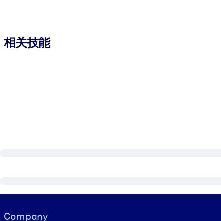
相关技能
Visually hidden Text
Company