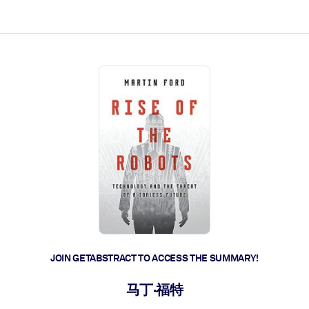
ct faster.
JOIN GETABSTRACT TO ACCESS THE SUMMARY!
马丁·福特