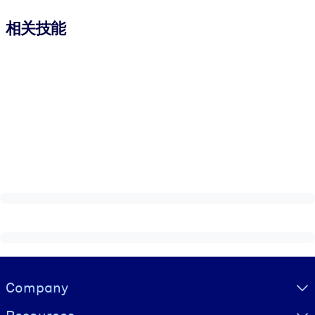
相关技能
Visually hidden Text
Company