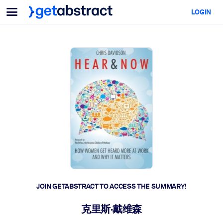
Menu
LOGIN
For Teams & Leaders
BY USE CASE
For You
AI Upskilling
For AI Systems
Equip your employees with critical AI skills.
Leadership Development
Prepare your leaders for the next era of work.
Collaborative Learning
Make it easy for teams to learn together, solve real problems, and
act faster.
Upskilling & Reskilling
Build the skills your workforce needs for what's next.
JOIN GETABSTRACT TO ACCESS THE SUMMARY!
Health & Well-Being
克里斯·戴维森
Build a healthier, more resilient workforce.