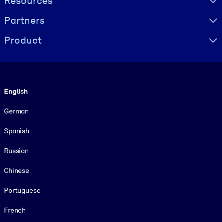
Resources
Partners
Product
Language
English
German
Spanish
Russian
Chinese
Portuguese
French