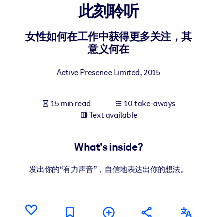
此刻聆听
BY SYSTEM
For LMS/LXP
女性如何在工作中获得更多关注，其
意义何在
Bring bite-sized, verified knowledge into your LMS/LXP for stronge
learning results.
Active Presence Limited
,
2015
For Corporate Libraries
Enrich your corporate library with trusted, ready-to-use business
15 min read
10 take-aways
knowledge.
Text available
For AI Systems
Fuel your AI systems with reliable, structured knowledge to improv
What's inside?
outputs.
发出你的“有力声音”，自信地表达出你的想法。