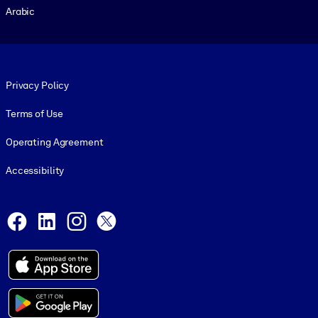
Arabic
Footer legal
Privacy Policy
Terms of Use
Operating Agreement
Accessibility
Social and Apps
Facebook
LinkedIn
Instagram
X