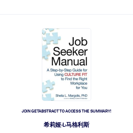
ct faster.
JOIN GETABSTRACT TO ACCESS THE SUMMARY!
希莉娅·L·马格利斯