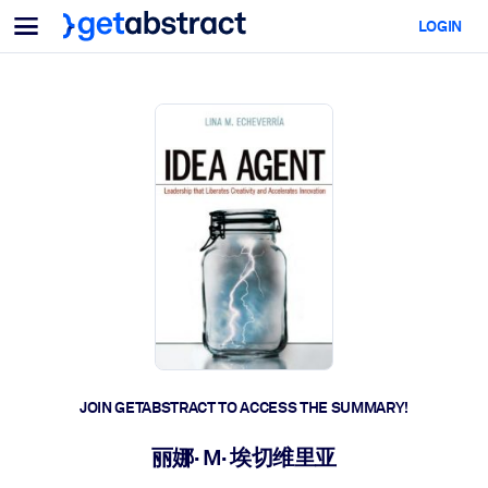
Menu
LOGIN
For Teams & Leaders
BY USE CASE
For You
AI Upskilling
For AI Systems
Equip your employees with critical AI skills.
Leadership Development
Prepare your leaders for the next era of work.
Collaborative Learning
Make it easy for teams to learn together, solve real problems, and
act faster.
Upskilling & Reskilling
Build the skills your workforce needs for what's next.
JOIN GETABSTRACT TO ACCESS THE SUMMARY!
Health & Well-Being
丽娜· M· 埃切维里亚
Build a healthier, more resilient workforce.