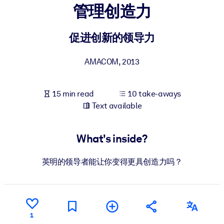
管理创造力
BY SYSTEM
For LMS/LXP
促进创新的领导力
Bring bite-sized, verified knowledge into your LMS/LXP for stronge
AMACOM
,
2013
learning results.
For Corporate Libraries
15 min read
10 take-aways
Enrich your corporate library with trusted, ready-to-use business
Text available
knowledge.
For AI Systems
What's inside?
Fuel your AI systems with reliable, structured knowledge to improv
outputs.
英明的领导者能让你变得更具创造力吗？
1