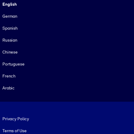
English
German
Spanish
Russian
Chinese
Portuguese
French
Arabic
Footer legal
Privacy Policy
Terms of Use