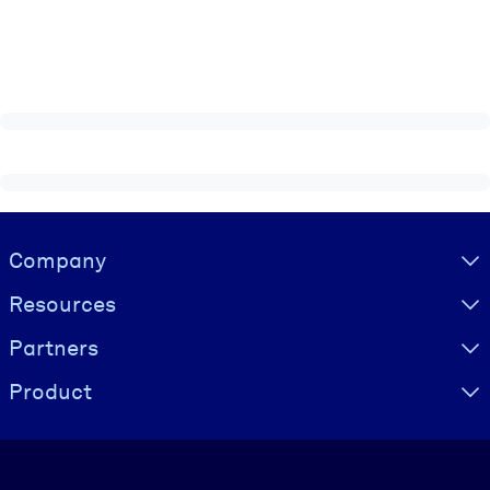
Visually hidden Text
Company
Resources
Partners
Product
Language