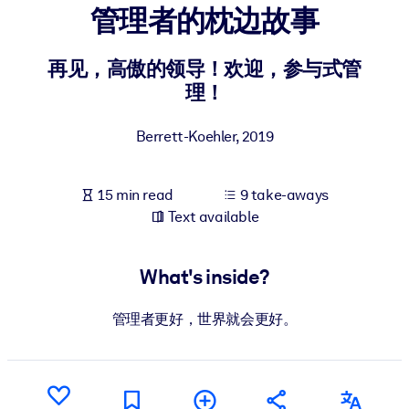
管理者的枕边故事
BY SYSTEM
For LMS/LXP
再见，高傲的领导！欢迎，参与式管
理！
Bring bite-sized, verified knowledge into your LMS/LXP for stronge
learning results.
Berrett-Koehler
,
2019
For Corporate Libraries
Enrich your corporate library with trusted, ready-to-use business
15 min read
9 take-aways
knowledge.
Text available
For AI Systems
Fuel your AI systems with reliable, structured knowledge to improv
What's inside?
outputs.
管理者更好，世界就会更好。