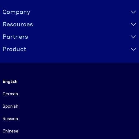
Visually hidden Text
Company
Resources
Partners
Product
Language
English
German
Spanish
Russian
Chinese