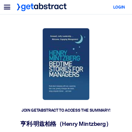
Menu
LOGIN
For Teams & Leaders
BY USE CASE
For You
AI Upskilling
For AI Systems
Equip your employees with critical AI skills.
Leadership Development
Prepare your leaders for the next era of work.
Collaborative Learning
Make it easy for teams to learn together, solve real problems, and
act faster.
Upskilling & Reskilling
Build the skills your workforce needs for what's next.
JOIN GETABSTRACT TO ACCESS THE SUMMARY!
Health & Well-Being
亨利·明兹柏格（Henry Mintzberg）
Build a healthier, more resilient workforce.