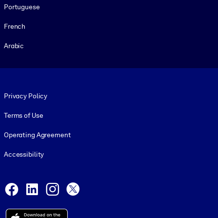
Portuguese
French
Arabic
Footer legal
Privacy Policy
Terms of Use
Operating Agreement
Accessibility
Social and Apps
Facebook
LinkedIn
Instagram
X