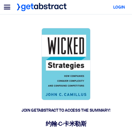
Menu
LOGIN
For Teams & Leaders
BY USE CASE
For You
AI Upskilling
For AI Systems
Equip your employees with critical AI skills.
Leadership Development
Prepare your leaders for the next era of work.
Collaborative Learning
Make it easy for teams to learn together, solve real problems, and
act faster.
Upskilling & Reskilling
Build the skills your workforce needs for what's next.
JOIN GETABSTRACT TO ACCESS THE SUMMARY!
Health & Well-Being
约翰·C·卡米勒斯
Build a healthier, more resilient workforce.