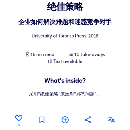
绝佳策略
BY SYSTEM
For LMS/LXP
企业如何解决难题和迷惑竞争对手
Bring bite-sized, verified knowledge into your LMS/LXP for stronge
University of Toronto Press
,
2016
learning results.
For Corporate Libraries
15 min read
10 take-aways
Enrich your corporate library with trusted, ready-to-use business
Text available
knowledge.
For AI Systems
What's inside?
Fuel your AI systems with reliable, structured knowledge to improv
outputs.
采用“绝佳策略”来应对“邪恶问题”。
5