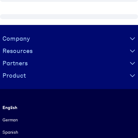
Visually hidden Text
Company
Resources
Partners
Product
Language
English
German
Spanish