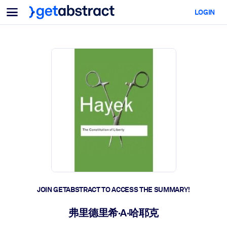
Menu
LOGIN
For Teams & Leaders
BY USE CASE
For You
AI Upskilling
For AI Systems
Equip your employees with critical AI skills.
Leadership Development
Prepare your leaders for the next era of work.
Collaborative Learning
Make it easy for teams to learn together, solve real problems, and
act faster.
Upskilling & Reskilling
Build the skills your workforce needs for what's next.
JOIN GETABSTRACT TO ACCESS THE SUMMARY!
Health & Well-Being
弗里德里希·A·哈耶克
Build a healthier, more resilient workforce.