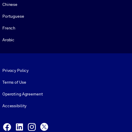
Chinese
Portuguese
French
Arabic
Footer legal
Privacy Policy
Terms of Use
Operating Agreement
Accessibility
Social and Apps
Facebook
LinkedIn
Instagram
X