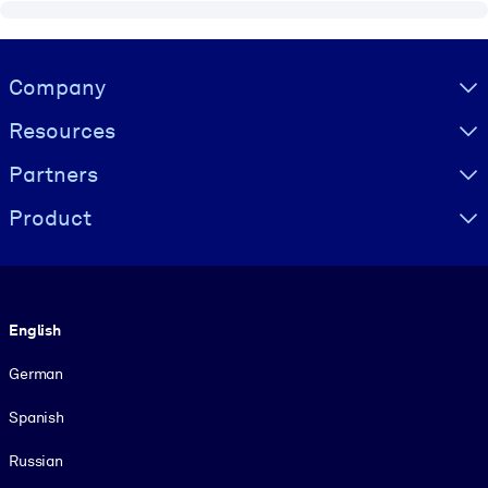
Visually hidden Text
Company
Resources
Partners
Product
Language
English
German
Spanish
Russian