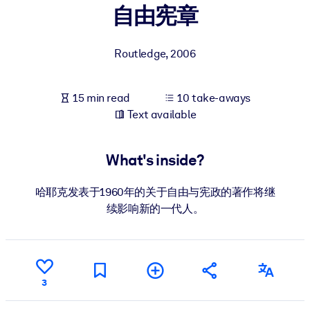
自由宪章
BY SYSTEM
For LMS/LXP
Routledge
,
2006
Bring bite-sized, verified knowledge into your LMS/LXP for stronge
learning results.
15 min read
10 take-aways
For Corporate Libraries
Text available
Enrich your corporate library with trusted, ready-to-use business
knowledge.
What's inside?
For AI Systems
哈耶克发表于1960年的关于自由与宪政的著作将继
Fuel your AI systems with reliable, structured knowledge to improv
续影响新的一代人。
outputs.
3