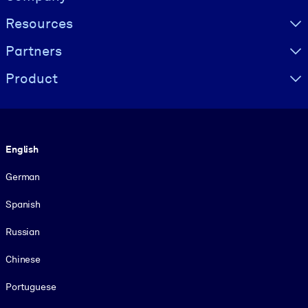
Resources
Partners
Product
Language
English
German
Spanish
Russian
Chinese
Portuguese