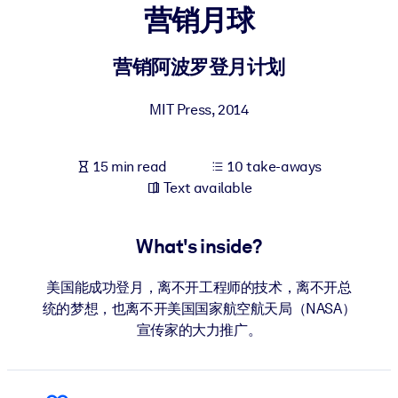
营销月球
BY SYSTEM
For LMS/LXP
营销阿波罗登月计划
Bring bite-sized, verified knowledge into your LMS/LXP for stronge
MIT Press
,
2014
learning results.
For Corporate Libraries
15 min read
10 take-aways
Enrich your corporate library with trusted, ready-to-use business
Text available
knowledge.
For AI Systems
What's inside?
Fuel your AI systems with reliable, structured knowledge to improv
outputs.
美国能成功登月，离不开工程师的技术，离不开总
统的梦想，也离不开美国国家航空航天局（NASA）
宣传家的大力推广。