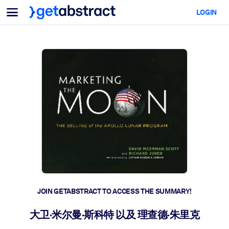
Menu
LOGIN
For Teams & Leaders
BY USE CASE
For You
AI Upskilling
For AI Systems
Equip your employees with critical AI skills.
Leadership Development
Prepare your leaders for the next era of work.
Collaborative Learning
Make it easy for teams to learn together, solve real problems, and
act faster.
Upskilling & Reskilling
Build the skills your workforce needs for what's next.
JOIN GETABSTRACT TO ACCESS THE SUMMARY!
Health & Well-Being
大卫·米尔曼·斯科特 以及 理查德·朱里克
Build a healthier, more resilient workforce.