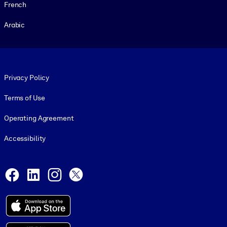
French
Arabic
Footer legal
Privacy Policy
Terms of Use
Operating Agreement
Accessibility
Social and Apps
Facebook
LinkedIn
Instagram
X