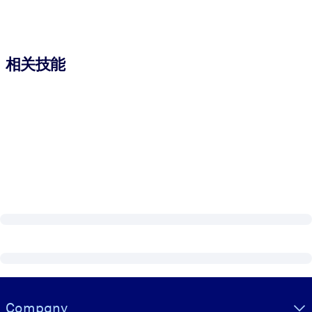
相关技能
Visually hidden Text
Company