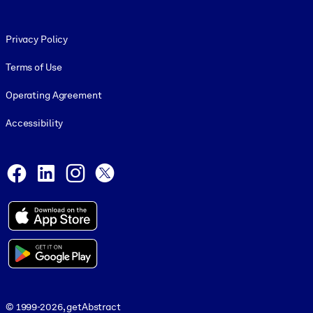
Footer legal
Privacy Policy
Terms of Use
Operating Agreement
Accessibility
Social and Apps
Facebook
LinkedIn
Instagram
X
© 1999-2026, getAbstract
© 1999-2026, getAbstract