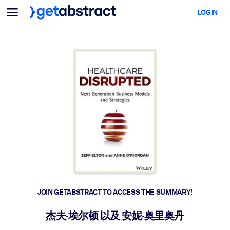
Menu
LOGIN
For Teams & Leaders
BY USE CASE
For You
AI Upskilling
For AI Systems
Equip your employees with critical AI skills.
Leadership Development
Prepare your leaders for the next era of work.
Collaborative Learning
Make it easy for teams to learn together, solve real problems, and
act faster.
Upskilling & Reskilling
Build the skills your workforce needs for what's next.
JOIN GETABSTRACT TO ACCESS THE SUMMARY!
Health & Well-Being
杰夫·埃尔顿 以及 安妮·奥里奥丹
Build a healthier, more resilient workforce.