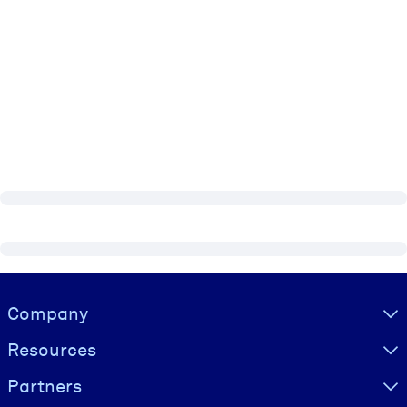
Visually hidden Text
Company
Resources
Partners