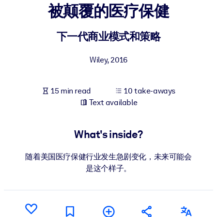
被颠覆的医疗保健
BY SYSTEM
For LMS/LXP
下一代商业模式和策略
Bring bite-sized, verified knowledge into your LMS/LXP for stronge
Wiley
,
2016
learning results.
For Corporate Libraries
15 min read
10 take-aways
Enrich your corporate library with trusted, ready-to-use business
Text available
knowledge.
For AI Systems
What's inside?
Fuel your AI systems with reliable, structured knowledge to improv
outputs.
随着美国医疗保健行业发生急剧变化，未来可能会
是这个样子。