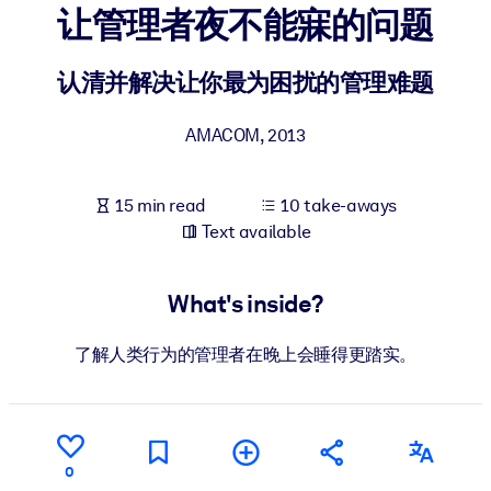
让管理者夜不能寐的问题
BY SYSTEM
For LMS/LXP
认清并解决让你最为困扰的管理难题
Bring bite-sized, verified knowledge into your LMS/LXP for stronge
AMACOM
,
2013
learning results.
For Corporate Libraries
15 min read
10 take-aways
Enrich your corporate library with trusted, ready-to-use business
Text available
knowledge.
For AI Systems
What's inside?
Fuel your AI systems with reliable, structured knowledge to improv
outputs.
了解人类行为的管理者在晚上会睡得更踏实。
0