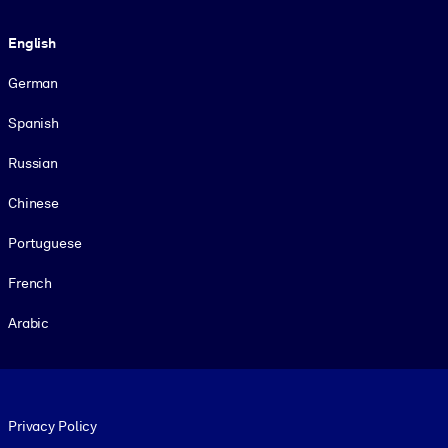
Language
English
German
Spanish
Russian
Chinese
Portuguese
French
Arabic
Footer legal
Privacy Policy