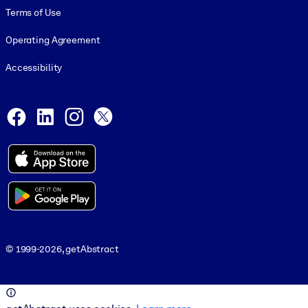
Terms of Use
Operating Agreement
Accessibility
Social and Apps
Facebook
LinkedIn
Instagram
X
© 1999-2026, getAbstract
© 1999-2026, getAbstract