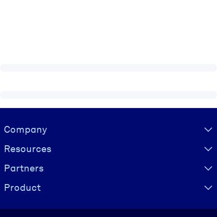
Visually hidden Text
Company
Resources
Partners
Product