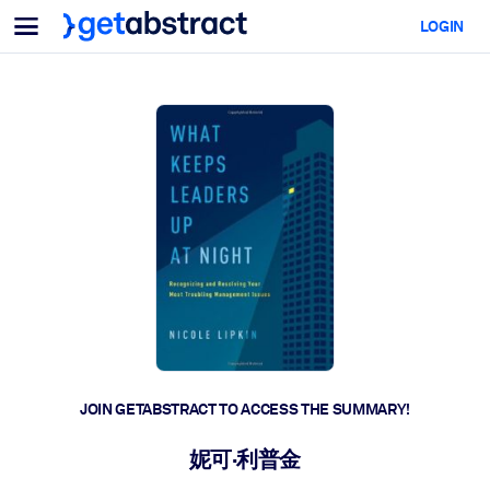
Menu
LOGIN
For Teams & Leaders
BY USE CASE
For You
AI Upskilling
For AI Systems
Equip your employees with critical AI skills.
Leadership Development
Prepare your leaders for the next era of work.
Collaborative Learning
Make it easy for teams to learn together, solve real problems, and
act faster.
Upskilling & Reskilling
Build the skills your workforce needs for what's next.
JOIN GETABSTRACT TO ACCESS THE SUMMARY!
Health & Well-Being
妮可·利普金
Build a healthier, more resilient workforce.