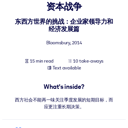
资本战争
BY SYSTEM
For LMS/LXP
东西方世界的挑战：企业家领导力和
经济发展篇
Bring bite-sized, verified knowledge into your LMS/LXP for stronge
learning results.
Bloomsbury
,
2014
For Corporate Libraries
Enrich your corporate library with trusted, ready-to-use business
15 min read
10 take-aways
knowledge.
Text available
For AI Systems
Fuel your AI systems with reliable, structured knowledge to improv
What's inside?
outputs.
西方社会不能再一味关注季度发展的短期目标，而
应更注重长期决策。