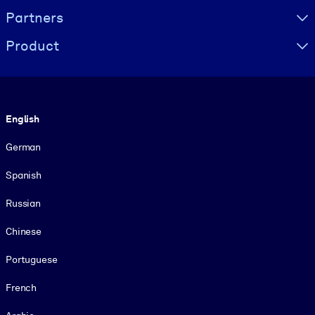
Partners
Product
Language
English
German
Spanish
Russian
Chinese
Portuguese
French