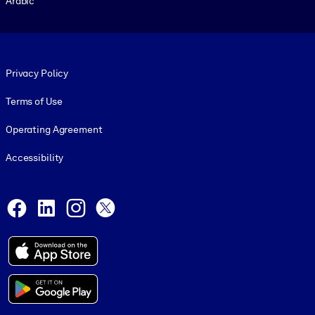
Arabic
Footer legal
Privacy Policy
Terms of Use
Operating Agreement
Accessibility
Social and Apps
Facebook
LinkedIn
Instagram
X