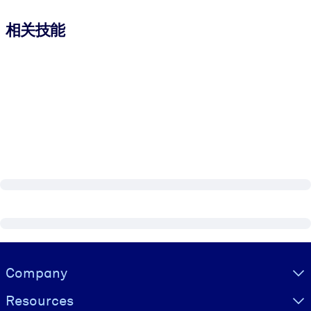
相关技能
Visually hidden Text
Company
Resources