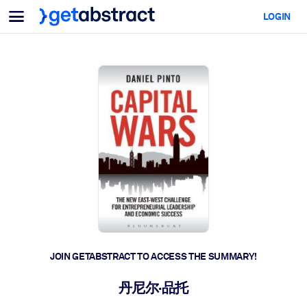
Menu
LOGIN
For Teams & Leaders
BY USE CASE
For You
AI Upskilling
For AI Systems
Equip your employees with critical AI skills.
Leadership Development
Prepare your leaders for the next era of work.
Collaborative Learning
Make it easy for teams to learn together, solve real problems, and
act faster.
Upskilling & Reskilling
Build the skills your workforce needs for what's next.
JOIN GETABSTRACT TO ACCESS THE SUMMARY!
Health & Well-Being
丹尼尔·品托
Build a healthier, more resilient workforce.