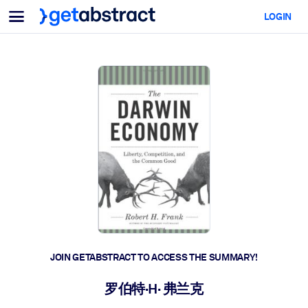
Menu
LOGIN
For Teams & Leaders
BY USE CASE
For You
AI Upskilling
For AI Systems
Equip your employees with critical AI skills.
Leadership Development
Prepare your leaders for the next era of work.
Collaborative Learning
Make it easy for teams to learn together, solve real problems, and
act faster.
Upskilling & Reskilling
Build the skills your workforce needs for what's next.
JOIN GETABSTRACT TO ACCESS THE SUMMARY!
Health & Well-Being
罗伯特·H· 弗兰克
Build a healthier, more resilient workforce.