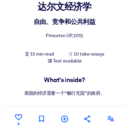
达尔文经济学
BY SYSTEM
For LMS/LXP
自由、竞争和公共利益
Bring bite-sized, verified knowledge into your LMS/LXP for stronge
Princeton UP
,
2011
learning results.
For Corporate Libraries
15 min read
10 take-aways
Enrich your corporate library with trusted, ready-to-use business
Text available
knowledge.
For AI Systems
What's inside?
Fuel your AI systems with reliable, structured knowledge to improv
outputs.
美国的经济需要一个“畅行无阻”的政府。
3