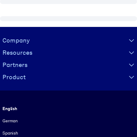
Visually hidden Text
Company
Resources
Partners
Product
Language
English
German
Spanish