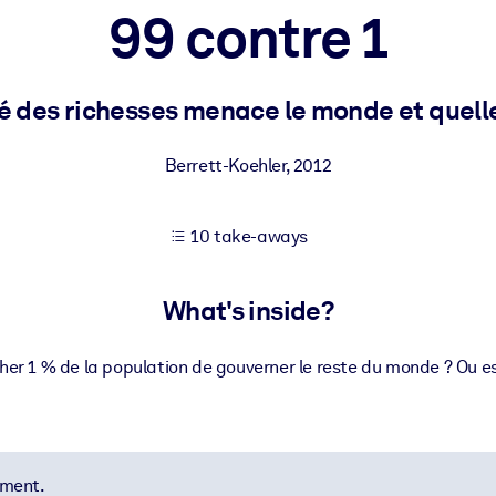
99 contre 1
 learning results.
 des richesses menace le monde et quelle
knowledge.
Berrett-Koehler
,
2012
10 take-aways
e outputs.
What's inside?
 1 % de la population de gouverner le reste du monde ? Ou est
ement.