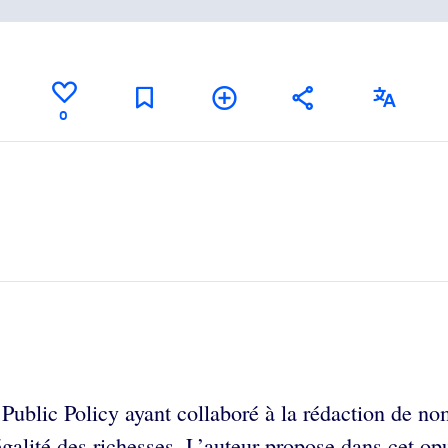
0
r Public Policy ayant collaboré à la rédaction de n
égalité des richesses. L’auteur propose dans cet op