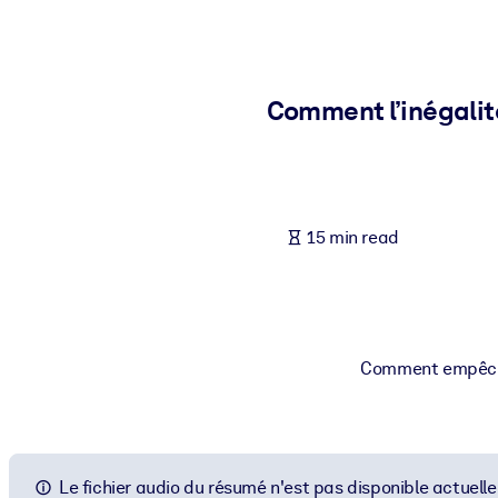
BY SYSTEM
For LMS/LXP
Bring bite-sized, verified knowledge into your LMS/LXP for stronger
Comment l’inégalité
For Corporate Libraries
Enrich your corporate library with trusted, ready-to-use business 
For AI Systems
15 min read
Fuel your AI systems with reliable, structured knowledge to improv
Comment empêcher
Le fichier audio du résumé n'est pas disponible actuell