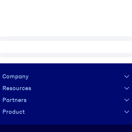
Visually hidden Text
Company
Resources
Partners
Product