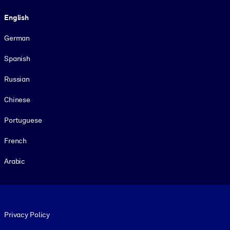
Language
English
German
Spanish
Russian
Chinese
Portuguese
French
Arabic
Footer legal
Privacy Policy