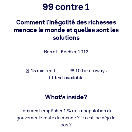
99 contre 1
BY SYSTEM
For LMS/LXP
Comment l’inégalité des richesses
menace le monde et quelles sont les
Bring bite-sized, verified knowledge into your LMS/LXP for stronge
solutions
learning results.
For Corporate Libraries
Berrett-Koehler
,
2012
Enrich your corporate library with trusted, ready-to-use business
knowledge.
15 min read
10 take-aways
For AI Systems
Text available
Fuel your AI systems with reliable, structured knowledge to improv
outputs.
What's inside?
Comment empêcher 1 % de la population de
gouverner le reste du monde ? Ou est-ce déja le
cas ?