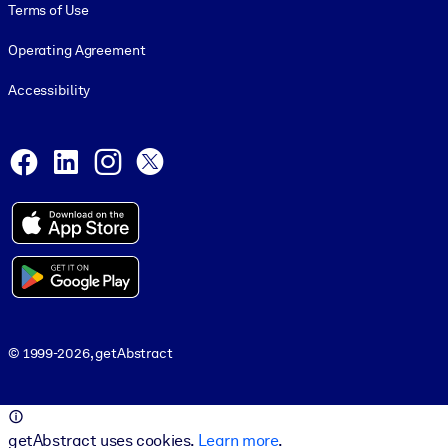
Terms of Use
Operating Agreement
Accessibility
Social and Apps
Facebook
LinkedIn
Instagram
X
© 1999-2026, getAbstract
© 1999-2026, getAbstract
getAbstract uses cookies.
Learn more
.