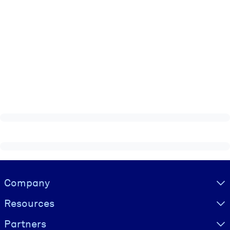
Visually hidden Text
Company
Resources
Partners