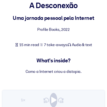
A Desconexão
BY SYSTEM
For LMS/LXP
Uma jornada pessoal pela Internet
Bring bite-sized, verified knowledge into your LMS/LXP for stronge
Profile Books
,
2022
learning results.
For Corporate Libraries
15 min read
7 take-aways
Audio & text
Enrich your corporate library with trusted, ready-to-use business
knowledge.
What's inside?
For AI Systems
Fuel your AI systems with reliable, structured knowledge to improv
Como a Internet criou a distopia.
outputs.
1×