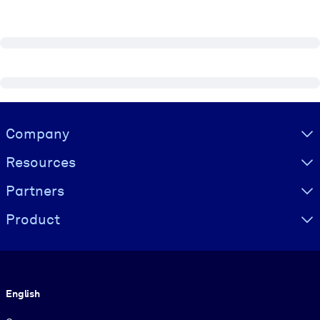
Visually hidden Text
Company
Resources
Partners
Product
Language
English