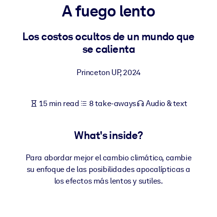
A fuego lento
BY SYSTEM
For LMS/LXP
Los costos ocultos de un mundo que
se calienta
Bring bite-sized, verified knowledge into your LMS/LXP for stronge
learning results.
Princeton UP
,
2024
For Corporate Libraries
Enrich your corporate library with trusted, ready-to-use business
15 min read
8 take-aways
Audio & text
knowledge.
For AI Systems
What's inside?
Fuel your AI systems with reliable, structured knowledge to improv
outputs.
Para abordar mejor el cambio climático, cambie
su enfoque de las posibilidades apocalípticas a
los efectos más lentos y sutiles.