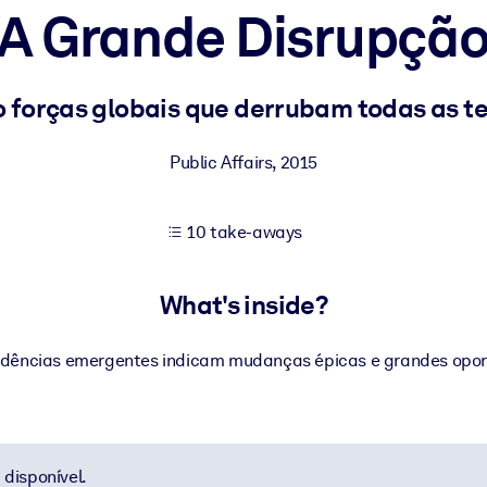
A Grande Disrupçã
 learning results.
o forças globais que derrubam todas as t
knowledge.
Public Affairs
,
2015
10 take-aways
e outputs.
What's inside?
ndências emergentes indicam mudanças épicas e grandes opor
disponível.