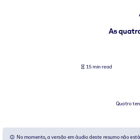
BY SYSTEM
For LMS/LXP
Bring bite-sized, verified knowledge into your LMS/LXP for stronger
As quatr
For Corporate Libraries
Enrich your corporate library with trusted, ready-to-use business 
For AI Systems
15 min read
Fuel your AI systems with reliable, structured knowledge to improv
Quatro te
No momento, a versão em áudio deste resumo não está 