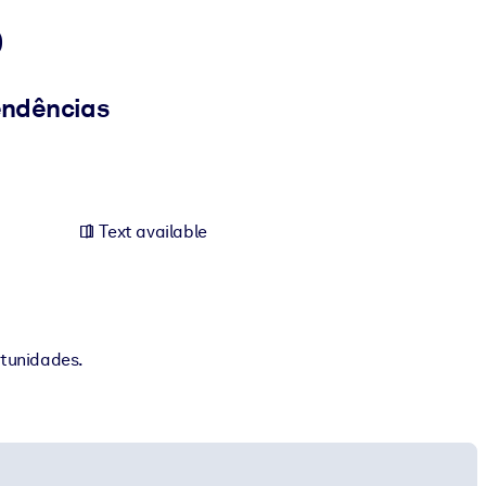
o
endências
Text available
tunidades.