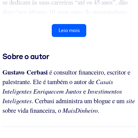
se dedicam às suas carreiras “até os 45 anos”, dão
duro “nos últimos 10 anos antes da aposentadoria...
Leia mais
Sobre o autor
Gustavo Cerbasi
é consultor financeiro, escritor e
palestrante. Ele é também o autor de
Casais
Inteligentes Enriquecem Juntos
e
Investimentos
Inteligentes
. Cerbasi administra um blogue e um
site
sobre vida financeira, o
MaisDinheiro
.