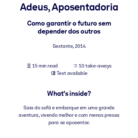
Adeus, Aposentadoria
BY SYSTEM
For LMS/LXP
Como garantir o futuro sem
depender dos outros
Bring bite-sized, verified knowledge into your LMS/LXP for stronge
learning results.
Sextante
,
2014
For Corporate Libraries
Enrich your corporate library with trusted, ready-to-use business
15 min read
10 take-aways
knowledge.
Text available
For AI Systems
Fuel your AI systems with reliable, structured knowledge to improv
What's inside?
outputs.
Saia do sofá e embarque em uma grande
aventura, vivendo melhor e com menos pressa
para se aposentar.