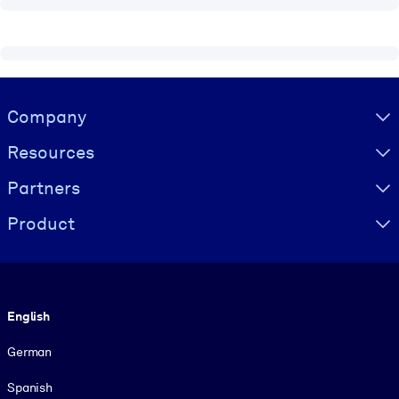
Visually hidden Text
Company
Resources
Partners
Product
Language
English
German
Spanish