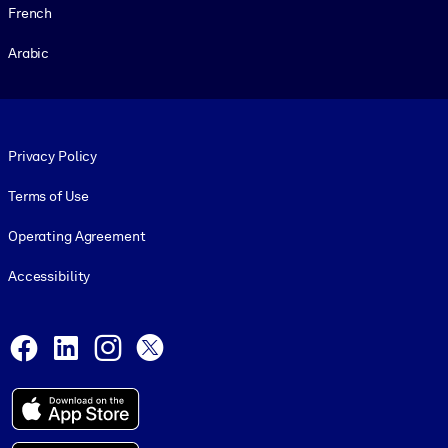
French
Arabic
Footer legal
Privacy Policy
Terms of Use
Operating Agreement
Accessibility
Social and Apps
Facebook
LinkedIn
Instagram
X