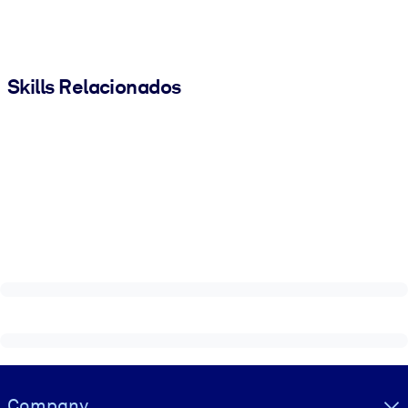
Skills Relacionados
Visually hidden Text
Company