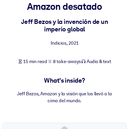
Amazon desatado
BY SYSTEM
For LMS/LXP
Jeff Bezos y la invención de un
imperio global
Bring bite-sized, verified knowledge into your LMS/LXP for stronge
learning results.
Indicios
,
2021
For Corporate Libraries
Enrich your corporate library with trusted, ready-to-use business
15 min read
8 take-aways
Audio & text
knowledge.
For AI Systems
What's inside?
Fuel your AI systems with reliable, structured knowledge to improv
outputs.
Jeff Bezos, Amazon y la visión que los llevó a la
cima del mundo.