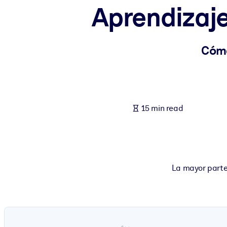
Aprendizaje
BY SYSTEM
For LMS/LXP
Bring bite-sized, verified knowledge into your LMS/LXP for stronger
Cómo
For Corporate Libraries
Enrich your corporate library with trusted, ready-to-use business 
For AI Systems
15 min read
Fuel your AI systems with reliable, structured knowledge to improv
La mayor parte 