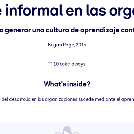
 informal en las or
 learning results.
 generar una cultura de aprendizaje con
knowledge.
Kogan Page
,
2015
10 take-aways
e outputs.
What's inside?
del desarrollo en las organizaciones sucede mediante el apren