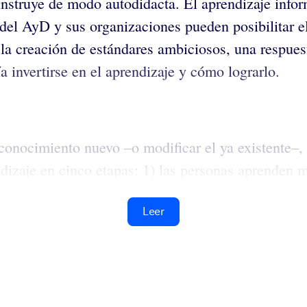
instruye de modo autodidacta. El aprendizaje inform
del AyD y sus organizaciones pueden posibilitar el
 la creación de estándares ambiciosos, una respuest
a invertirse en el aprendizaje y cómo lograrlo.
 conocimiento nuevo –o modificar el ya existente–, 
dizaje en cinco etapas: 1) las personas aprenden m
Leer