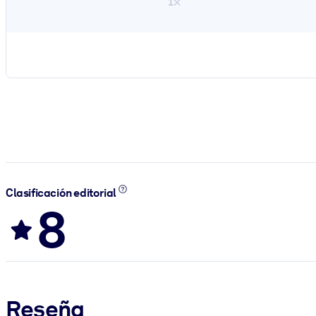
1×
Clasificación editorial
8
Reseña