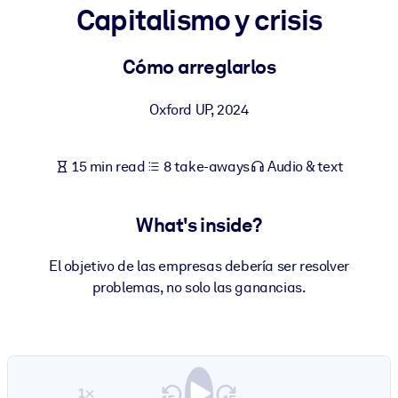
Capitalismo y crisis
BY SYSTEM
For LMS/LXP
Cómo arreglarlos
Bring bite-sized, verified knowledge into your LMS/LXP for stronge
Oxford UP
,
2024
learning results.
For Corporate Libraries
15 min read
8 take-aways
Audio & text
Enrich your corporate library with trusted, ready-to-use business
knowledge.
What's inside?
For AI Systems
Fuel your AI systems with reliable, structured knowledge to improv
El objetivo de las empresas debería ser resolver
outputs.
problemas, no solo las ganancias.
1×