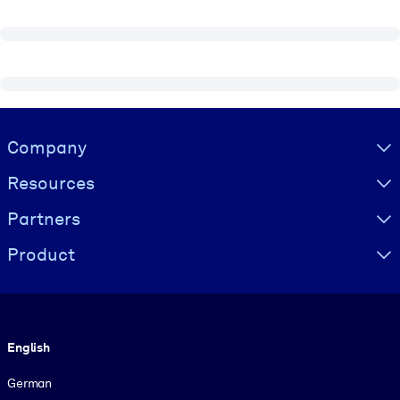
Visually hidden Text
Company
Resources
Partners
Product
Language
English
German