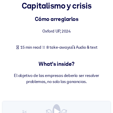
Capitalismo y crisis
BY SYSTEM
For LMS/LXP
Cómo arreglarlos
Bring bite-sized, verified knowledge into your LMS/LXP for stronge
Oxford UP
,
2024
learning results.
For Corporate Libraries
15 min read
8 take-aways
Audio & text
Enrich your corporate library with trusted, ready-to-use business
knowledge.
What's inside?
For AI Systems
Fuel your AI systems with reliable, structured knowledge to improv
El objetivo de las empresas debería ser resolver
outputs.
problemas, no solo las ganancias.
1×