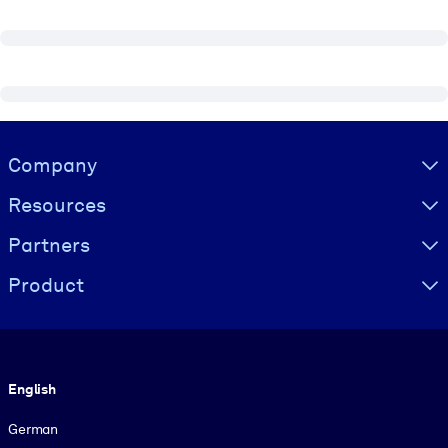
Visually hidden Text
Company
Resources
Partners
Product
Language
English
German